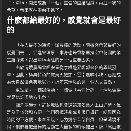
了，清境，開始成為「一個」堅強的團結組織，再紅一次的
希望，看來就在眼前不遠了。
什麼都給最好的，感覺就會是最好
的
「在人最多的時候，辦最棒的活動，讓遊客帶著最好的
感覺回去。」促進會理事、本身也是香格里拉空中花園的業
主羅介鴻，說出清境再紅的另一個重要因素。
由於清境農場曾經安置從泰緬邊界輾轉來台的異域孤
軍，因此，極具特色的擺夷火把節、雲南風味小吃，已經成
為大自然優色美地以外，近年來清境的另一個人文賣點。
重點是，一樣辦活動，一樣做「事件行銷」，清境做得
就是比許多地方出色。
羅介鴻舉例，許多地區也會邀請知名藝人上山造勢，但
是為了省錢和方便，他們選擇淡季或非假日舉行，結果因為
時間的不方便，來客稀疏，心力幾乎全部白費。但是清境不
同，他們要把最棒的活動在人最多的時候推出，搞「高山電