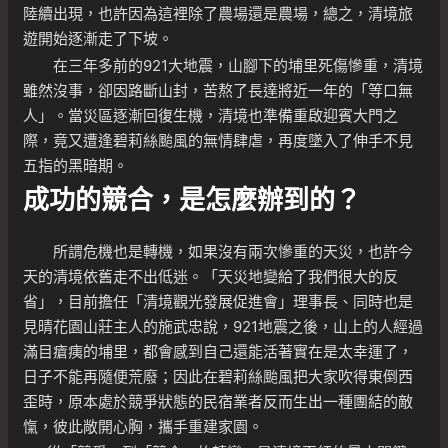
陸續出現，也許因為這裡除了農場還是農場，總之，清境旅
遊開始逐漸走了下坡。
在三年多前的921大地震，山腳下的埔里死傷慘重，清境
雖然沒事，卻因路斷山封，苦熬了長達將近一年的「等口無
人」。當災區逐漸回復生機，清境也準備重啟迎賓大門之
際，竟又遭逢碧莉絲颱風的無情肆虐，再度墜入了伸手不見
五指的黑暗期。
成功的競合，是怎麼辦到的？
所謂危機也是轉機，如果沒有兩次慘重的天災，也許今
天的清境依舊走不出低迷。「天災地變給了我們很大的反
省」，目前擔任「清境觀光發展促進會」理事長、同時也是
見晴花園山莊主人的施武忠說，921地震之後，山上的人經過
滿目瘡痍的埔里，都會感到自己還能活著實在是太幸運了，
日子不能再隨便荒廢；因此在碧莉絲颱風把大家吹得東倒西
歪時，原本處於競爭狀態的民宿業者反而生出一種團結的敵
愾，彼此敞開心胸，攜手重建家園。