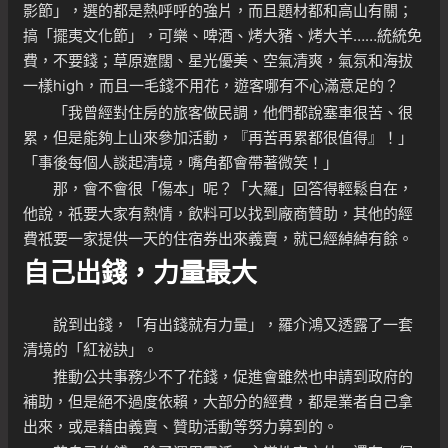
影節」，選的都是熱呼呼的強片，而且題材都和高山有關；
搞「擺夷文化節」，可樂、啤酒、烤大豬、烤大羊……統統免
費，不要錢；草原遼闊、星光優美、空氣清爽，氣氛和海拔
一樣high，而且一毛錢不用花，遊客哪有不心滿意足的？
「我曾經對住房的旅客做民調，他們都說塞車很苦、很
累，但是能夠上山來參加活動，『再苦再累都很值得』！」
「事後每個人談起清境，嘴角都會帶著微笑！」
那，會不會很「傷本」呢？「大羅」回答得輕鬆自在，
他說，祇要大家有熱情，飲料可以找到廠商贊助，其他的經
費祇要一家提供一天的住宿券出來義賣，就已經綽綽有餘。
自己出錢，力量最大
說到出錢，「有出錢就有力量」，羅介鴻又透露了一套
清境的「紅祕訣」。
推動公共事務少不了花錢，促進會雖然也申請到政府的
補助，但是絕不過度依賴，大部分的經費，都是業者自己拿
出來，或是藉由義賣、贊助活動等努力募到的。