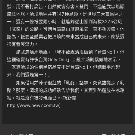
號，用不著打廣告，自然就會有客人登門。不過施武忠略顯
感慨地說，清境地區共有147種鳥類，是世界三大賞鳥區之
一，還有一條祇要兩小時，就能夠從山腳到海拔3275公尺
（武嶺）的公路，可惜台灣高山旅遊風氣一直不夠興盛，他
認為，祇要全體業者把清境的未來當成自己的未來，應該還
很有發展潛力。
施武忠謙虛地說，「我不敢說清境做到了台灣No.1，但
這裡確實有許多台灣Only One」；羅介鴻則驕傲地表示，
「就算清境的個別民宿品質不是台灣No.1，但總體平均起
來，我們還是第一！」
如果借用前陣子很紅的「乳酪」話題，究竟誰搬走了乳
酪？那麼，清境的成功經驗告訴我們，其實乳酪還放在冰箱
裡，祇是沒有被發現而已。(新新聞
http://www.new7.com.tw
)