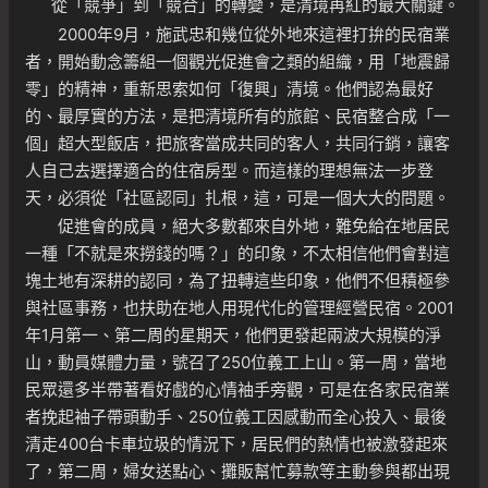
從「競爭」到「競合」的轉變，是清境再紅的最大關鍵。
2000年9月，施武忠和幾位從外地來這裡打拚的民宿業
者，開始動念籌組一個觀光促進會之類的組織，用「地震歸
零」的精神，重新思索如何「復興」清境。他們認為最好
的、最厚實的方法，是把清境所有的旅館、民宿整合成「一
個」超大型飯店，把旅客當成共同的客人，共同行銷，讓客
人自己去選擇適合的住宿房型。而這樣的理想無法一步登
天，必須從「社區認同」扎根，這，可是一個大大的問題。
促進會的成員，絕大多數都來自外地，難免給在地居民
一種「不就是來撈錢的嗎？」的印象，不太相信他們會對這
塊土地有深耕的認同，為了扭轉這些印象，他們不但積極參
與社區事務，也扶助在地人用現代化的管理經營民宿。2001
年1月第一、第二周的星期天，他們更發起兩波大規模的淨
山，動員媒體力量，號召了250位義工上山。第一周，當地
民眾還多半帶著看好戲的心情袖手旁觀，可是在各家民宿業
者挽起袖子帶頭動手、250位義工因感動而全心投入、最後
清走400台卡車垃圾的情況下，居民們的熱情也被激發起來
了，第二周，婦女送點心、攤販幫忙募款等主動參與都出現