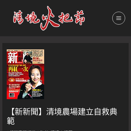
跳
至
主
MAI
要
內
MEN
容
【新新聞】清境農場建立自救典
範