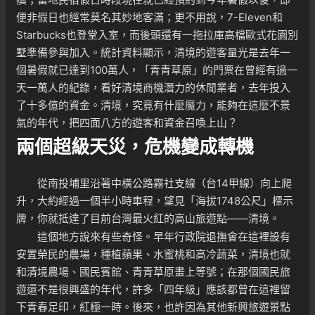
便非假日也經常莫名其妙地客滿；更不用說，7-Eleven和
Starbucks也登堂入室，而後頭還有一拖拉庫高檔歐式花園別
墅準備參與加入。統計資料顯示，清境的遊客量光是去年一
個暑假就已達到100萬人，「青青草原」的門票在曾經有過一
天一萬人的紀錄，看好清境商機潛力的休閒業者，去年投入
了十多億的資金。清境，究竟有什麼魔力，能夠在這麼不景
氣的年代，把四面八方的遊客和資金召喚上山？
兩個超級天災，危機變成轉機
從南投埔里沿著中橫公路霧社支線（台14甲線）向上爬
升，大約經過一個半小時車程，望見「海拔1748公尺」標示
牌，你就抵達了目前台灣最火紅的高山旅遊點——清境。
這個地方說來有些奇怪。早年行政院退撫會在這裡設有
安置榮民的農場，種植蘋果、水蜜桃和高冷蔬菜，清境也就
和清境農場、國民賓館、青青草原畫上等號；在那個國民旅
遊還不是很興盛的年代，許多「四年級」應該都曾在這裡留
下青春足印，紅極一時。後來，也許因為其他新興旅遊景點