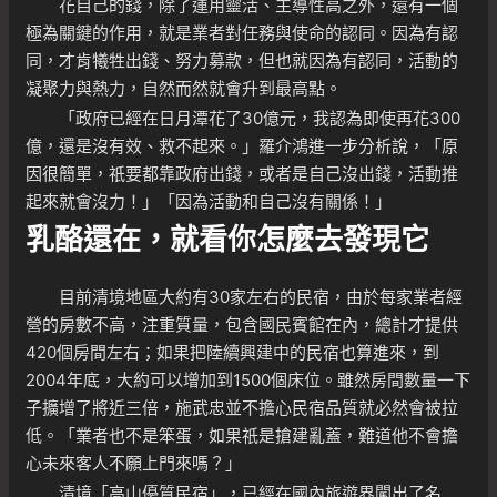
花自己的錢，除了運用靈活、主導性高之外，還有一個
極為關鍵的作用，就是業者對任務與使命的認同。因為有認
同，才肯犧牲出錢、努力募款，但也就因為有認同，活動的
凝聚力與熱力，自然而然就會升到最高點。
「政府已經在日月潭花了30億元，我認為即使再花300
億，還是沒有效、救不起來。」羅介鴻進一步分析說，「原
因很簡單，祇要都靠政府出錢，或者是自己沒出錢，活動推
起來就會沒力！」「因為活動和自己沒有關係！」
乳酪還在，就看你怎麼去發現它
目前清境地區大約有30家左右的民宿，由於每家業者經
營的房數不高，注重質量，包含國民賓館在內，總計才提供
420個房間左右；如果把陸續興建中的民宿也算進來，到
2004年底，大約可以增加到1500個床位。雖然房間數量一下
子擴增了將近三倍，施武忠並不擔心民宿品質就必然會被拉
低。「業者也不是笨蛋，如果祇是搶建亂蓋，難道他不會擔
心未來客人不願上門來嗎？」
清境「高山優質民宿」，已經在國內旅遊界闖出了名