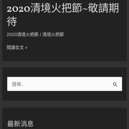
2020清境火把節~敬請期
待
2020清境火把節
/
清境火把節
2020
閱讀全文 »
清
境
火
把
搜
節
尋
~
敬
關
請
鍵
期
字
待
最新消息
: