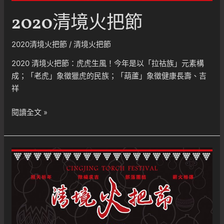
2020清境火把節
2020清境火把節
/
清境火把節
2020 清境火把節：虎虎生風！今年是以「拉祜族」元素構
成；「老虎」象徵獵虎的民族；「葫蘆」象徵健康長壽、吉
祥
2020
閱讀全文 »
清
境
火
把
節