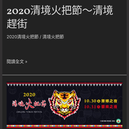
火
2020清境火把節～清境
把
節
趕街
2020清境火把節
/
清境火把節
2020
閱讀全文 »
清
境
火
把
節
～
清
境
趕