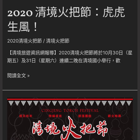
街
2020 清境火把節：虎虎
生風！
2020清境火把節
/
清境火把節
【清境旅遊資訊網報導】2020清境火把節將於10月30日（星
期五）及31日（星期六）連續二晚在清境國小舉行，歡
2020
閱讀全文 »
清
境
火
把
節：
虎
虎
生