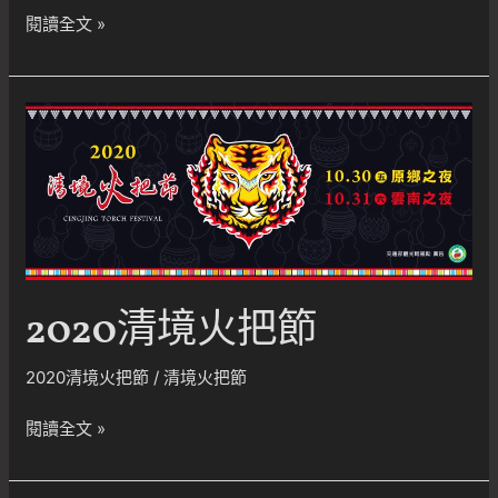
2020
閱讀全文 »
清
境
火
把
節
~
協
力
贊
助
2020清境火把節
2020清境火把節
/
清境火把節
2020
閱讀全文 »
清
境