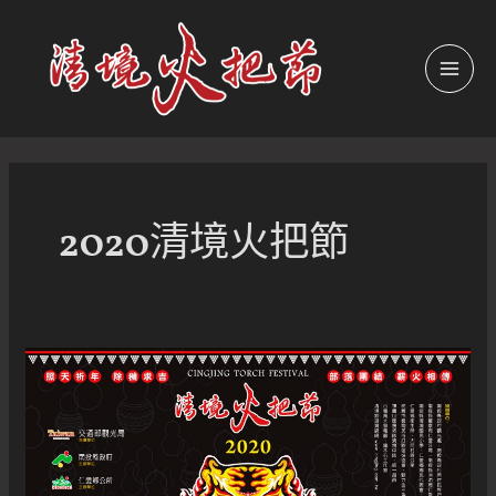
跳
至
主
MAI
要
內
MEN
容
2020清境火把節