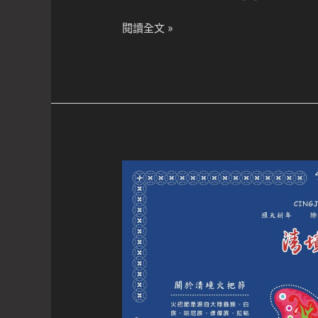
2024
閱讀全文 »
清
境
火
把
節
~
協
力
贊
助