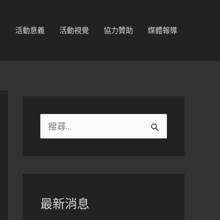
節
活動意義
活動視覺
協力贊助
媒體報導
搜
尋
關
鍵
字
最新消息
: