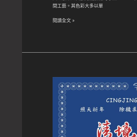
間工藝。其色彩大多以單
2024
閱讀全文 »
清
境
火
把
節
活
動
視
覺