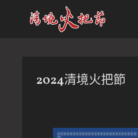
跳
至
主
要
內
容
2024清境火把節