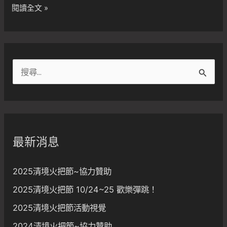
10/28
閱讀全文 »
點
亮
台
灣
搜
之
尋
心
關
鍵
字
最新消息
:
2025清境火把節~協力贊助
2025清境火把節 10/24~25 歡樂彈跳！
2025清境火把節活動視覺
2024清境火把節~協力贊助