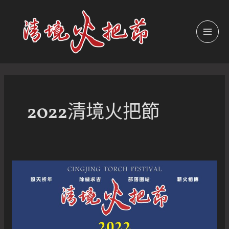
跳
至
主
MAI
要
內
MEN
容
2022清境火把節