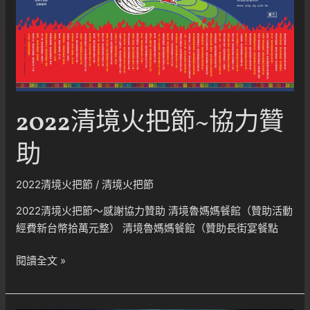
2022清境火把節~協力贊
助
2022清境火把節
/
清境火把節
2022清境火把節～感謝協力贊助 清境魯媽媽餐館（贊助活動
經費新台幣拾萬元整） 清境魯媽媽餐館（贊助長街宴餐點
2022
閱讀全文 »
清
境