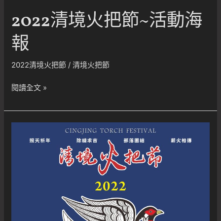
2022清境火把節~活動海
報
2022清境火把節
/
清境火把節
2022
閱讀全文 »
清
境
火
把
節
~
活
動
海
報