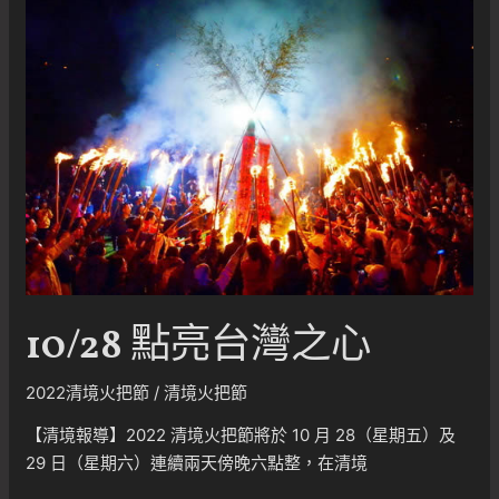
火
把
節
~
協
力
贊
助
10/28 點亮台灣之心
2022清境火把節
/
清境火把節
【清境報導】2022 清境火把節將於 10 月 28（星期五）及
29 日（星期六）連續兩天傍晚六點整，在清境