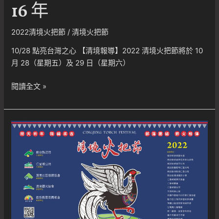
16 年
2022清境火把節
/
清境火把節
10/28 點亮台灣之心 【清境報導】2022 清境火把節將於 10
月 28（星期五）及 29 日（星期六）
2022
閱讀全文 »
清
境
火
把
節
邁
入
第
16
年