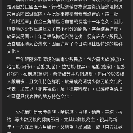
是源自於民國五十年，行政院退輔會為安置從滇緬邊境撤退
來台的國軍游擊隊，在此從事農墾開發而設置的。這一批
「異域孤軍」在金三角地區浴血奮戰長達十一年之久，因此
與當地的少數民族建立了密不可分的關係，甚至結為連理。
於是當民國五十年游擊隊撤退台灣之後，便有許多少數民族
及眷屬跟隨到台灣來，因而造就了今日清境社區特殊的族群
文化。
早年跟隨來到清境的雲南少數民族，包含擺夷族(傣族)、
哈尼族(阿佧)、苗族(紅苗)、拉祜族(裸黑)、瑤族(傜家)、佤族
(佧佤)、布朗族(蒲蠻)、栗僳族等共八個族群，但由於以傣族
人數居多，且文化特色鮮明，於是成為清境少數民族文化的
代表；尤其以「擺夷舞蹈」及「擺夷料理」，已經成為清境
社區極具代表性的地方特色文化。
火把節則是大陸彝族、哈尼族、白族、納西、基諾、拉
祜…等少數民族的傳統節日，尤其以彝族為主，視其為新
年，一般在農曆六月舉行，又稱為「星回節」或「東方狂歡