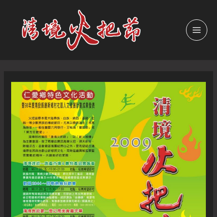
跳
至
主
MAI
要
內
MEN
容