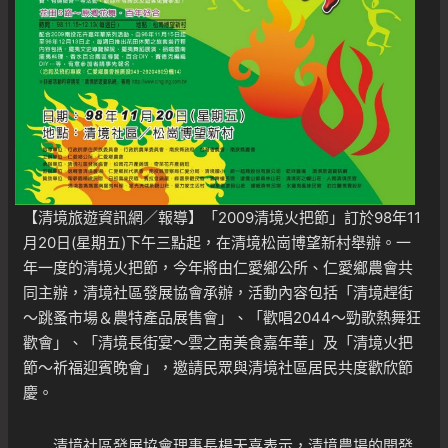
【
清境旅遊資訊網
／報導】「2009清境火把節」訂於98年11
月20日(星期五)下午三點起，在清境松崗博望新村舉辦。一
年一度的清境火把節，今年將由仁愛鄉公所、仁愛鄉農會共
同主辦，清境社區發展協會承辦，活動內容包括「清境趕街
～跳蚤市場＆農特產品展售會」、「歡唱2044～勁歌熱舞狂
歡會」、「清境長街宴～雲之南美食嘉年華」及「清境火把
節～祈福迎賓晚會」，邀請民眾與清境社區居民共度歡欣節
慶。
清境社區發展協會理事長楊天喜表示，清境農場的開發