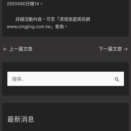
2920480分機14。
詳細活動內容，可至「
清境旅遊資訊網
www.cingjing.com.tw
」查詢。
←
上一篇文章
下一篇文章
→
搜
尋
關
鍵
字
最新消息
: