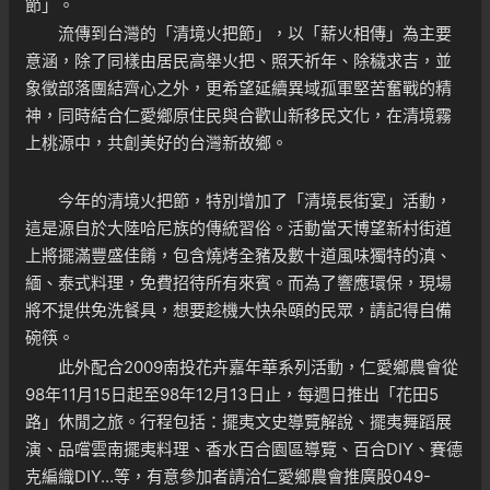
節」。
流傳到台灣的「清境火把節」，以「薪火相傳」為主要
意涵，除了同樣由居民高舉火把、照天祈年、除穢求吉，並
象徵部落團結齊心之外，更希望延續異域孤軍堅苦奮戰的精
神，同時結合仁愛鄉原住民與合歡山新移民文化，在清境霧
上桃源中，共創美好的台灣新故鄉。
今年的清境火把節，特別增加了「清境長街宴」活動，
這是源自於大陸哈尼族的傳統習俗。活動當天博望新村街道
上將擺滿豐盛佳餚，包含燒烤全豬及數十道風味獨特的滇、
緬、泰式料理，免費招待所有來賓。而為了響應環保，現場
將不提供免洗餐具，想要趁機大快朵頤的民眾，請記得自備
碗筷。
此外配合2009南投花卉嘉年華系列活動，仁愛鄉農會從
98年11月15日起至98年12月13日止，每週日推出「花田5
路」休閒之旅。行程包括：擺夷文史導覽解說、擺夷舞蹈展
演、品嚐雲南擺夷料理、香水百合園區導覽、百合DIY、賽德
克編織DIY…等，有意參加者請洽仁愛鄉農會推廣股049-