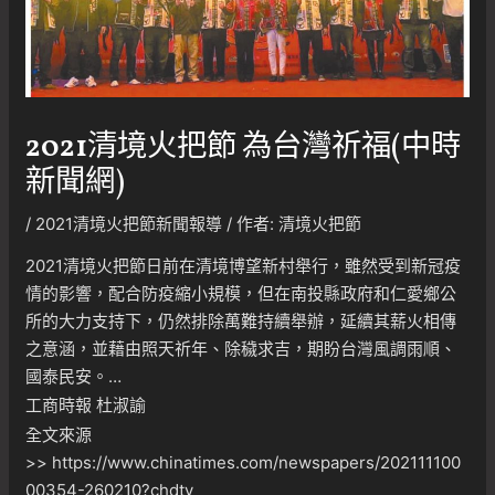
2021清境火把節 為台灣祈福(中時
新聞網)
/
2021清境火把節新聞報導
/ 作者:
清境火把節
2021清境火把節日前在清境博望新村舉行，雖然受到新冠疫
情的影響，配合防疫縮小規模，但在南投縣政府和仁愛鄉公
所的大力支持下，仍然排除萬難持續舉辦，延續其薪火相傳
之意涵，並藉由照天祈年、除穢求吉，期盼台灣風調雨順、
國泰民安。…
工商時報 杜淑諭
全文來源
>>
https://www.chinatimes.com/newspapers/202111100
00354-260210?chdtv