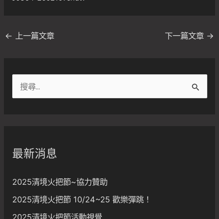
←
上一篇文章
下一篇文章
→
搜
尋
關
鍵
字
最新消息
:
2025清境火把節~協力贊助
2025清境火把節 10/24~25 歡樂彈跳！
2025清境火把節活動視覺