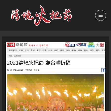
跳
至
主
MAI
要
內
MEN
容