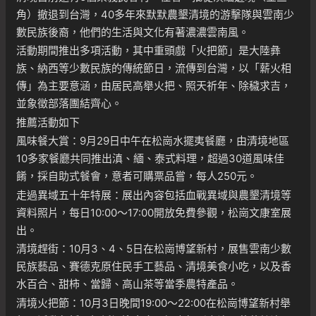
角）撤退到台灣，40多年來默默農墾清境的游擊隊與雲南少
數民族後裔，他們的生活與文化有著濃濃雲南風。
活動期間推出多項活動，其中重頭戲「火把節」是大陸彝
族、納西等少數民族的傳統節日，流傳到台灣，以「薪火相
傳」為主要意涵，由居民高舉火把、照天祈年、除穢求吉，
並象徵部落團結齊心。
推薦活動如下
風味餐大賞：9月29日中午在松崗水擺夷餐廳，由清境地區
10多家餐廳共同推出滇、緬、泰式料理，超過30道風味佳
餚，採自助式餐會，意者可購票品嘗，每人250元。
走過異域五十年特展：展出內容包括血戰異域與農墾清境等
資料照片，每日10:00～17:00開放免費參觀，松崗文康室展
出。
清境趕街：10月3、4、5日在松崗博望新村，展售雲南少數
民族藝品、賽德克原住民手工藝品、清境美食小吃，以及香
水百合、甜柿、當歸、高山茶等當季農特產品。
清境火把節：10月3日晚間19:00～22:00在松崗博望新村舉