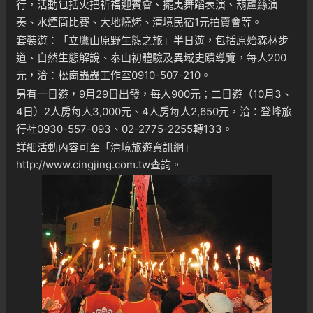
行，活動包括火把祈福迎賓會、擺夷舞蹈表演、葫蘆絲演
奏、水煙筒比賽、大地燒烤、清境民宿1元拍賣會等。
套裝遊：「立鷹山原野生態之旅」半日遊，包括原始森林步
道、自然生態解說、泰山初體驗及異域史蹟導覽，每人200
元，洽：松崗蟲蟲工作室0910-507-210。
另有一日遊，9月29日出發，每人900元；二日遊（10月3、
4日）2人房每人3,000元、4人房每人2,650元，洽：登峰旅
行社0930-557-093、02-2775-2255轉133。
詳細活動內容可至「清境旅遊資訊網」
http://www.cingjing.com.tw
查詢。