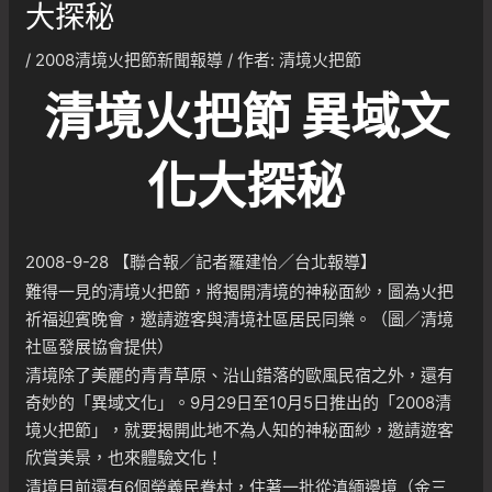
大探秘
/
2008清境火把節新聞報導
/ 作者:
清境火把節
清境火把節 異域文
化大探秘
2008-9-28 【聯合報／記者羅建怡／台北報導】
難得一見的清境火把節，將揭開清境的神秘面紗，圖為火把
祈福迎賓晚會，邀請遊客與清境社區居民同樂。（圖／清境
社區發展協會提供）
清境除了美麗的青青草原、沿山錯落的歐風民宿之外，還有
奇妙的「異域文化」。9月29日至10月5日推出的「2008清
境火把節」，就要揭開此地不為人知的神秘面紗，邀請遊客
欣賞美景，也來體驗文化！
清境目前還有6個榮義民眷村，住著一批從滇緬邊境（金三