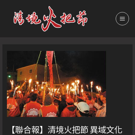
跳
至
主
MAI
要
內
MEN
容
【聯合報】清境火把節 異域文化