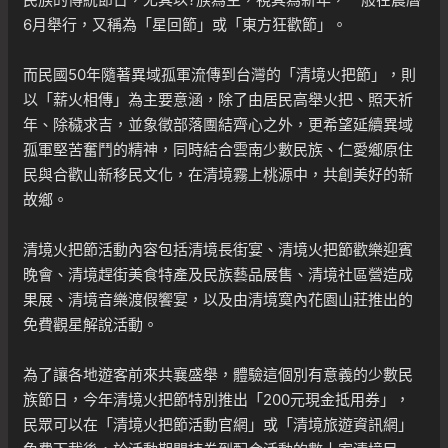
6月舉行，又稱為「星回節」或「東方狂歡節」。
而民國50年隨著異域孤軍流傳到台灣的「清境火把節」，則
以「薪火相傳」為主要意涵，除了由居民高舉火把、照天祈
年、除穢求吉，並象徵部落團結齊心之外，更希望延續異域
孤軍堅苦奮鬥的精神，同時結合雲南少數民族、仁愛鄉原住
民與合歡山新移民文化，在清境霧上桃源中，共創美好的新
故鄉。
清境火把節活動內容包括清境長街宴、清境火把節歡樂迎賓
晚會、清境趕街美食特產及民族藝品展售、清境社區營造成
果展、清境音樂渡假饗宴，以及由清境寞內花園山莊推出的
免費觀星解說活動。
為了讓各地遊客前來共襄盛舉，體驗這個別有意義的少數民
族節日，今年清境火把節特別推出「200元現金抵用券」，
民眾可以在「清境火把節活動官網」或「清境旅遊資訊網」