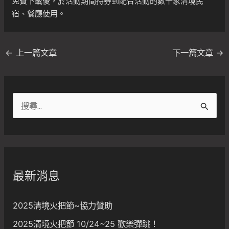
免費下載後，於活動期間持券到配合活動的數十家清境民
宿、餐廳使用。
←
上一篇文章
下一篇文章
→
搜
尋
關
鍵
字
最新消息
:
2025清境火把節~協力贊助
2025清境火把節 10/24~25 歡樂彈跳！