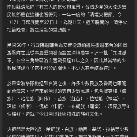
南投縣清境除了有宜人的氣候與風景，台灣少見的大陸少數
民族節慶在這裡也看得到，一年一度的「清境火把節」今
（17）日起展開至27日止，為期11天，週五晚間的「清淨火
把節晚會」將是活動的重頭戲。
民國50年，行政院退輔會為安置從滇緬邊境撤退來台的國軍
游擊隊在此從事農墾開發而設置清境農場。這一批「異域孤
軍」在金三角地區浴血奮戰長達11年之久，因此與當地的少
數民族建立了密不可分的關係，不少人甚至結為連理。
於是當游擊隊撤退到台灣之後，許多少數民族及眷屬也跟隨
到台灣來，早年來到清境的雲南少數民族，包含擺夷族（傣
族）、哈尼族（阿佧）、苗族（紅苗）、拉祜族（裸黑）、
瑤族（傜家）、佤族（佧佤）、布朗族（蒲蠻）、瑮僳族等8
個族群，造就了今日清境社區特殊的族群文化。
火把節是大陸?族、哈尼族、白族、納西、基諾、拉祜等少數
民族的傳統節日，尤其以?族為主，視其為新年，一般在農曆