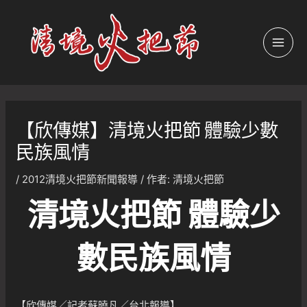
跳
至
主
MAI
要
內
MEN
容
【欣傳媒】清境火把節 體驗少數
民族風情
/
2012清境火把節新聞報導
/ 作者:
清境火把節
清境火把節 體驗少
數民族風情
【欣傳媒／記者蘇曉凡／台北報導】