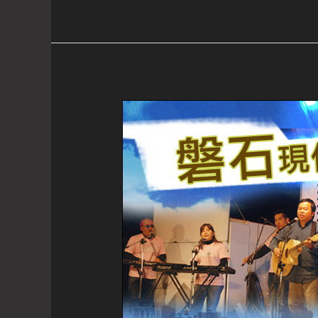
境
火
把
節
第
二
次
籌
備
會
通
知
(99.08.12)