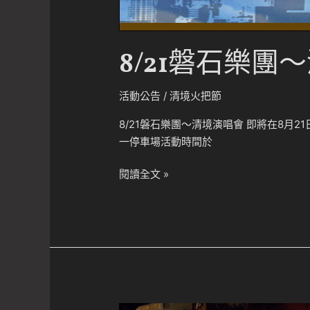
8/21磐石樂團
活動公告
/
清境火把節
8/21磐石樂團～清境演唱會 即將在8月
一停車場活動時間於
8/21
閱讀全文 »
磐
石
樂
團
～
清
境