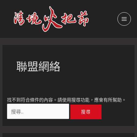
跳
至
主
MAI
要
內
MEN
容
聯盟網絡
找不到符合條件的內容。請使用搜尋功能，應會有所幫助。
搜
尋
關
鍵