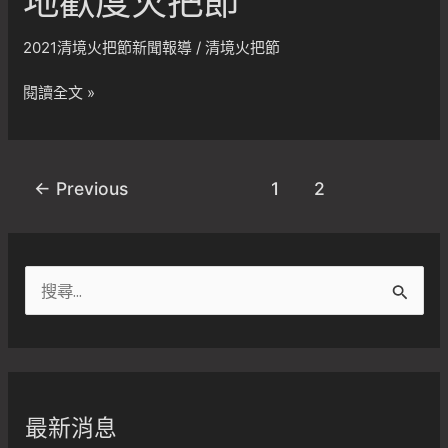
地歡度火把節
場
把
展
節
2021清境火把節新聞報導
/
清境火把節
多
精
元
彩
2021
閱讀全文 »
族
集
清
群
錦
境
文
火
化
←
Previous
1
2
把
共
節
融
~
｜
云
搜
每
台
日
尋
兩
熱
地
關
點
歡
鍵
新
度
聞
字
火
最新消息
｜
:
把