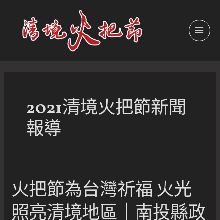
跳
至
主
MAI
要
內
MEN
容
2021清境火把節新聞
報導
火把節為台灣祈福 火光
照亮清境地區｜南投縣政