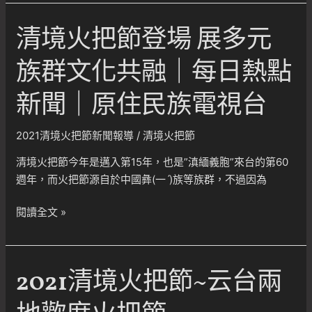
民
地
族
清境火把節登場 展多元
區
文
｜
化、
族群文化共融｜每日熱點
南
點
投
燃
新聞｜原住民族電視台
縣
親
政
情
2021清境火把節新聞報導
/
清境火把節
新
火
聞
把
清境火把節今年是邁入第15年，也是”滇緬義胞”來台的第60
2021.11.2
｜
週年，而火把節源自於中國彝(一ˊ)族等族群，不過因為
雲
清
閱讀全文 »
台
境
兩
火
地
把
歡
2021清境火把節~云台兩
節
度
登
火