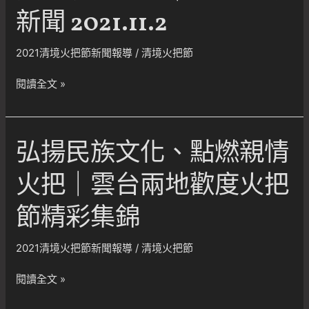
新聞 2021.11.2
2021清境火把節新聞報導
/
清境火把節
火
閱讀全文 »
把
節
為
弘揚民族文化、點燃親情
台
灣
火把｜雲台兩地歡度火把
祈
福
節精彩集錦
火
光
2021清境火把節新聞報導
/
清境火把節
照
亮
弘
閱讀全文 »
清
揚
境