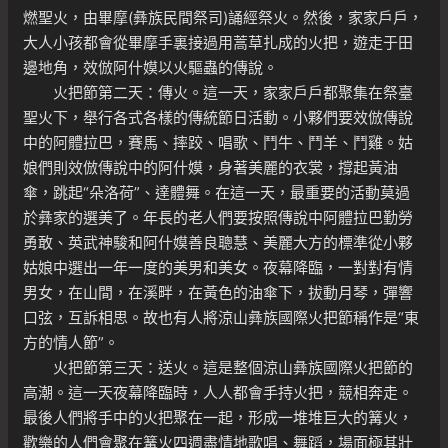
燃聖火，由畢摩(彝族民間祭司)誦經祭火。然後，家家戶戶，
大人小孩都會從畢摩手裏接過用蒿草扎成的火把，遊走于田
邊地角，效倣阿什嫫以火驅蟲的傳說。
火把節第二天：傳火。這一天，家家戶戶都聚集在祭臺
聖火下，舉行各式各樣的傳統節日活動。小夥們要效倣傳說
中的阿體拉巴，賽馬、摔跤、唱歌、鬥牛、鬥羊、鬥雞。姑
娘們則效倣傳說中的阿什嫫，身著美麗的衣裳，撐起黃油
傘，跳起“朵洛荷”、達體舞。在這一天，最重要的活動莫過
於彝家的選美了。年長的老人們要按照傳說中阿體拉巴勤勞
勇敢、英武神駿和阿什嫫善良聰慧、美麗大方的標準從小夥
姑娘中選出一年一度的美男和美女。夜幕降臨，一對對有情
男女，在山間，在溪畔，在黃色的油傘下，拔動月琴，彈響
口弦，互訴相思。故也有人將涼山彝族國際火把節稱作是“東
方的情人節”。
火把節第三天：送火。這是整個涼山彝族國際火把節的
高潮。這一天夜幕降臨時，人人都會手持火把，競相奔走。
最後人們將手中的火把聚在一起，形成一堆堆巨大的篝火，
歡樂的人們會聚在篝火四週盡情地歌唱、舞蹈，場面極其壯