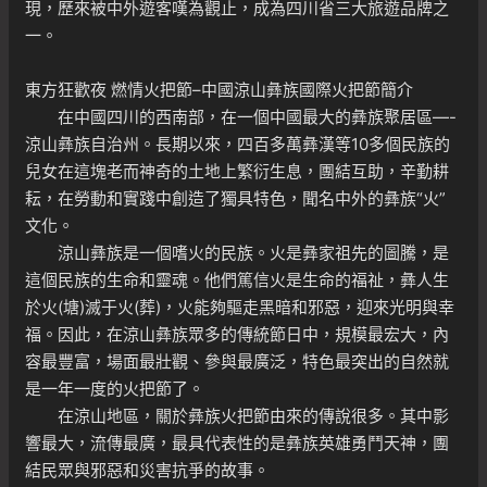
現，歷來被中外遊客嘆為觀止，成為四川省三大旅遊品牌之
一。
東方狂歡夜 燃情火把節–中國涼山彝族國際火把節簡介
在中國四川的西南部，在一個中國最大的彝族聚居區—-
涼山彝族自治州。長期以來，四百多萬彝漢等10多個民族的
兒女在這塊老而神奇的土地上繁衍生息，團結互助，辛勤耕
耘，在勞動和實踐中創造了獨具特色，聞名中外的彝族“火”
文化。
涼山彝族是一個嗜火的民族。火是彝家祖先的圖騰，是
這個民族的生命和靈魂。他們篤信火是生命的福祉，彝人生
於火(塘)滅于火(葬)，火能夠驅走黑暗和邪惡，迎來光明與幸
福。因此，在涼山彝族眾多的傳統節日中，規模最宏大，內
容最豐富，場面最壯觀、參與最廣泛，特色最突出的自然就
是一年一度的火把節了。
在涼山地區，關於彝族火把節由來的傳說很多。其中影
響最大，流傳最廣，最具代表性的是彝族英雄勇鬥天神，團
結民眾與邪惡和災害抗爭的故事。