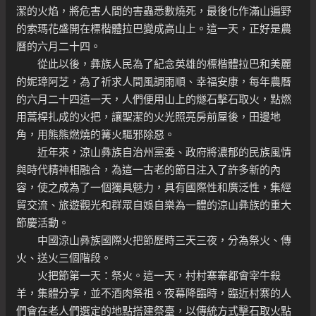
潔的火焰，將危害人間的害蟲悉數燒死，最後化作滿山遍野
的索瑪花盛開在標楷體拉巴變成高山上。這一天，正好是農
曆的六月二十四。
從此以後，彝族人民為了紀念英雄的標楷體拉巴和美麗
的妮璋阿芝，為了祈求人間風調雨順、幸福安康，每年農曆
的六月二十四這一天，人們便用山上的燧石擊石取火，點燃
用蒿桿扎成的火把，讓聖潔的火光照亮房前屋後，田邊地
角，用熊熊燃燒的篝火驅邪除惡。
近年來，涼山彝族自治州黨委、政府將濃郁的民族風情
與時代精神相融合，為這一古老的節日注入了許多新的內
容，使之成為了一個獨具魅力，具有國際性和廣泛性，集經
貿交流、旅遊觀光和群眾自娛自樂為一體的涼山彝族的重大
節慶活動。
中國涼山彝族國際火把節歷時三天三夜，分為祭火、傳
火、送火三個階段。
火把節第一天：祭火。這一天，村村寨寨都會宰牛殺
羊，集體分享，並不酒肉祭祖。夜幕降臨時，臨近村寨的人
們會在老人們選定的地點搭建祭臺，以傳統方式擊石取火點