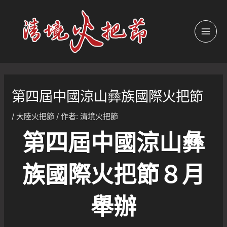
跳
至
主
MAI
要
內
MEN
容
第四屆中國涼山彝族國際火把節
/
大陸火把節
/ 作者:
清境火把節
第四屆中國涼山彝
族國際火把節８月
舉辦