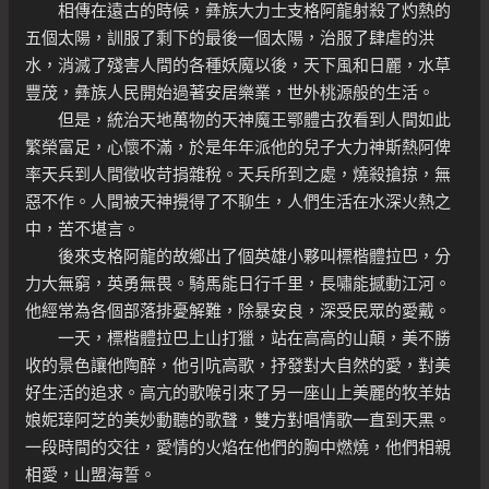
相傳在遠古的時候，彝族大力士支格阿龍射殺了灼熱的
五個太陽，訓服了剩下的最後一個太陽，治服了肆虐的洪
水，消滅了殘害人間的各種妖魔以後，天下風和日麗，水草
豐茂，彝族人民開始過著安居樂業，世外桃源般的生活。
但是，統治天地萬物的天神魔王鄂體古孜看到人間如此
繁榮富足，心懷不滿，於是年年派他的兒子大力神斯熱阿俾
率天兵到人間徵收苛捐雜稅。天兵所到之處，燒殺搶掠，無
惡不作。人間被天神攪得了不聊生，人們生活在水深火熱之
中，苦不堪言。
後來支格阿龍的故鄉出了個英雄小夥叫標楷體拉巴，分
力大無窮，英勇無畏。騎馬能日行千里，長嘯能撼動江河。
他經常為各個部落排憂解難，除暴安良，深受民眾的愛戴。
一天，標楷體拉巴上山打獵，站在高高的山顛，美不勝
收的景色讓他陶醉，他引吭高歌，抒發對大自然的愛，對美
好生活的追求。高亢的歌喉引來了另一座山上美麗的牧羊姑
娘妮璋阿芝的美妙動聽的歌聲，雙方對唱情歌一直到天黑。
一段時間的交往，愛情的火焰在他們的胸中燃燒，他們相親
相愛，山盟海誓。