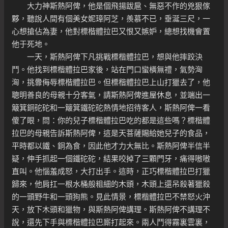
大力神斯熱阿俾，他是個飛揚跋扈、無惡不作的兇狠傢
夥，聽說人間有個美女妮璋阿芝，羨慕不已，垂涎三尺，一
心想搶佔為妻，他對標楷體拉巴又恨又嫉妒，總想找機會置
他于死地。
一天，斯熱阿俾下凡挑戰標楷體拉巴，想與他摔跤決
鬥。他找到標楷體拉巴家後，站在門口蠻橫無禮，氣勢洶
洶，挑釁侮辱標楷體拉巴。但標楷體拉巴上山打獵去了，他
聰明善良的母親十分客氣，請斯熱阿俾進屋休息，並端出一
簸箕銅砣砣和一簸箕鐵砣砣熱情地招待客人，斯熱阿俾一看
傻了眼，問：你的兒子標楷體拉巴吃的都是這些嗎？標楷體
拉巴的母親告訴斯熱阿俾，這是天菩薩賜給她兒子的食品，
平時都以鐵、銅為食，因此他才力大無比。斯熱阿俾半信半
疑，伸手抓起一個鐵砣砣，結果咬掉了三顆門牙，痛得嗷嗷
直叫。他惱羞成怒，大打出手。這時，正巧標楷體拉巴打獵
歸來，他肩扛一根水桶般粗細的木頭，木頭上還吊殺著獵殺
的一頭野牛和一頭狗熊。見此情景，標楷體拉巴不禁怒火沖
天，放下木頭和獵物，與斯熱阿俾講理。斯熱阿俾不講理不
說，還先下手與標楷體拉巴廝打起來。兩人鬥得霧裏雲裏，