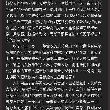
打得天搖地墜，殺得天昏地暗，一直搏鬥了三天三夜。斯熱
阿俾見鬥不過標楷體拉巴，便逃到山上一棵老樹疙瘩洞裏躲
了起來。為了除去殘害人間的妖魔，各部落的民眾都幫著搜
山。三天三夜後，聰明的妮璋阿芝終於發現了斯熱阿俾的藏
身之處，標楷體拉巴用盡全身的力氣，連根拔起了那棵老
樹，用燧石火鐮撞擊點火，點燃了那棵老樹，燒死了禍害人
間的邪惡大力神。
過了七天七夜，一隻貪吃的烏鴉發現了那棵還沒有完全
燒盡的樹疙瘩裏斯熱阿俾屍體中鑽出了許多的蛆蟲，爬滿了
山坡。多嘴的烏鴉飛到天庭把這個秘密告訴了天神鄂體古
孜。鄂體古孜被激怒了，為了懲罰人類，他用妖術把蛆蟲化
成了無數的害蟲，遮天蔽日地覆蓋了整個大地。一時間，漫
山遍野的莊稼被洪水猛獸般的害蟲吞噬著。
人們用盡了各種辦法來消滅害蟲，但越撲越多。此時力
大無窮的標楷體拉巴也感到筋疲力盡，無可奈何。偏偏在這
個時候，可惡的鄂體古孜又乘機使用法力將勞累過度的標楷
體拉巴變成了一座高山。美麗聰慧的妮璋阿芝看著這一切，
傷心欲絕，痛不欲生，在大畢摩的祈禱聲中捨身化作團團聖