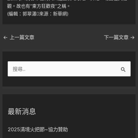
觀。故也有“東方狂歡夜”之稱。
(編輯：郭翠瀟來源：新華網)
←
上一篇文章
下一篇文章
→
搜
尋
關
鍵
字
最新消息
:
2025清境火把節~協力贊助