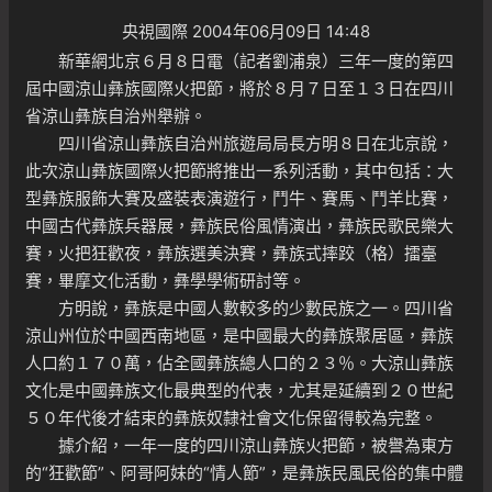
央視國際 2004年06月09日 14:48
新華網北京６月８日電（記者劉浦泉）三年一度的第四
屆中國涼山彝族國際火把節，將於８月７日至１３日在四川
省涼山彝族自治州舉辦。
四川省涼山彝族自治州旅遊局局長方明８日在北京說，
此次涼山彝族國際火把節將推出一系列活動，其中包括：大
型彝族服飾大賽及盛裝表演遊行，鬥牛、賽馬、鬥羊比賽，
中國古代彝族兵器展，彝族民俗風情演出，彝族民歌民樂大
賽，火把狂歡夜，彝族選美決賽，彝族式摔跤（格）擂臺
賽，畢摩文化活動，彝學學術研討等。
方明說，彝族是中國人數較多的少數民族之一。四川省
涼山州位於中國西南地區，是中國最大的彝族聚居區，彝族
人口約１７０萬，佔全國彝族總人口的２３％。大涼山彝族
文化是中國彝族文化最典型的代表，尤其是延續到２０世紀
５０年代後才結束的彝族奴隸社會文化保留得較為完整。
據介紹，一年一度的四川涼山彝族火把節，被譽為東方
的“狂歡節”、阿哥阿妹的“情人節”，是彝族民風民俗的集中體