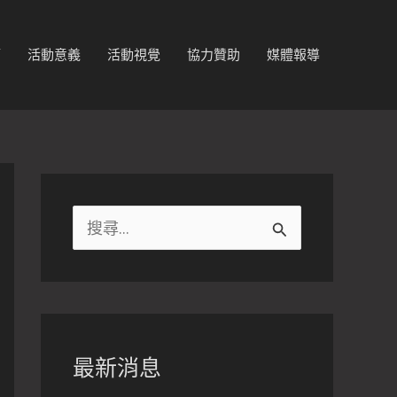
節
活動意義
活動視覺
協力贊助
媒體報導
搜
尋
關
鍵
字
最新消息
: