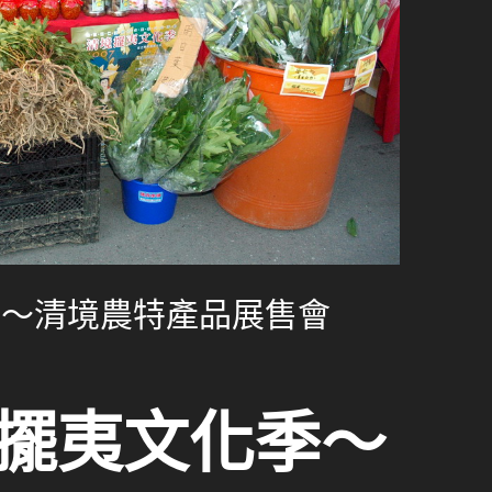
季～清境農特產品展售會
境擺夷文化季～