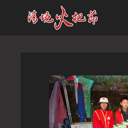
跳
至
主
要
內
容