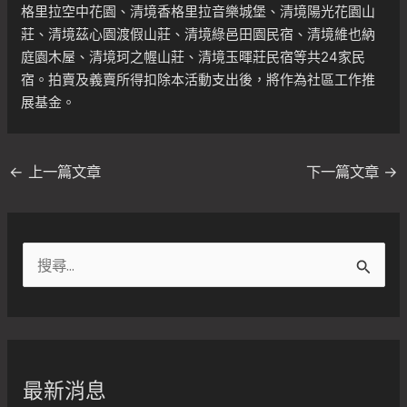
格里拉空中花園、清境香格里拉音樂城堡、清境陽光花園山
莊、清境茲心園渡假山莊、清境綠邑田園民宿、清境維也納
庭園木屋、清境珂之幄山莊、清境玉暉莊民宿等共24家民
宿。拍賣及義賣所得扣除本活動支出後，將作為社區工作推
展基金。
←
上一篇文章
下一篇文章
→
搜
尋
關
鍵
字
最新消息
: