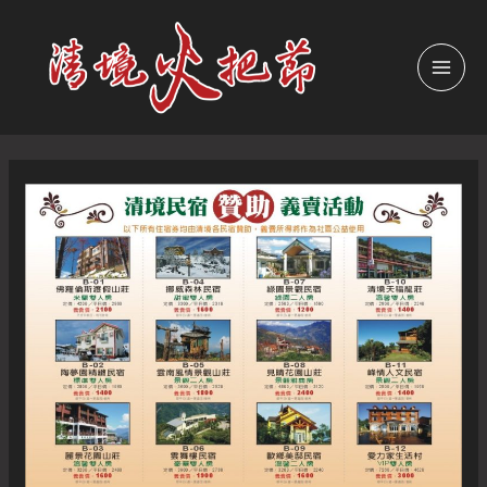
跳
至
主
MAI
要
內
MEN
容