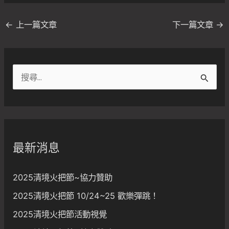
←
上一篇文章
下一篇文章
→
搜
尋
關
鍵
字
最新消息
:
2025清境火把節~協力贊助
2025清境火把節 10/24~25 歡樂彈跳！
2025清境火把節活動視覺