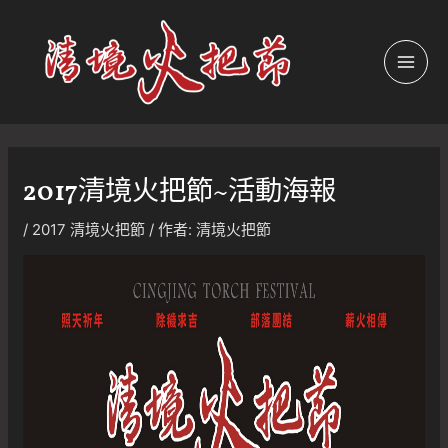
跳
至
主
MAI
要
內
MEN
容
2017清境火把節~活動海報
/
2017 清境火把節
/ 作者:
清境火把節