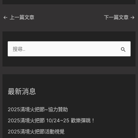
←
上一篇文章
下一篇文章
→
搜
尋
關
鍵
字
最新消息
:
2025清境火把節~協力贊助
2025清境火把節 10/24~25 歡樂彈跳！
2025清境火把節活動視覺