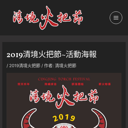
跳
至
主
MAI
要
內
MEN
容
2019清境火把節~活動海報
/
2019清境火把節
/ 作者:
清境火把節