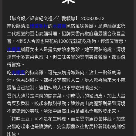
【聯合報╱記者紀文禮／仁愛報導】 2008.09.12
南投縣清境
博望新村
的
水擺夷
民宿風味餐廳，是滇緬孤軍第
二代經營的雲南泰緬料理，招牌菜雲南椒麻雞最適合秋夏品
嘗，4到5人合菜也只花約1000元就能吃夠夠，經濟又實惠。
水擺夷
餐廳女主人是擺夷姑娘李秀珍，她不藏私的說，清境
還有十多家菜色雷同，但口味各異的雲南美食餐廳，都很值
得嘗鮮。
吃
水擺夷
的椒麻雞，可先挾塊滑嫩雞肉，沾上一點盤底湯
汁，混著胡椒豆、辣椒及芝麻粒入口，讓人驚喜原來大小辣
還能自己控制，連怕辣的人也不會吃得噴出火。
雲南大薄片是清爽的開胃菜，切成薄片的豬頭皮，加上大量
香菜及香料，咬起來酸甜帶勁；脆炒高山高麗菜則是到清境
不能錯過的美味，清淡中讓高山菜葉甜脆全部散發出來。
「特味土豆」可不是花生料理，而是雲南馬鈴薯拌絲，加些
烏醋吃起來也是脆脆的，完全顛覆以往對馬鈴薯鬆軟的刻板
印象。