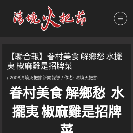
跳
至
主
MAI
要
內
MEN
容
【聯合報】眷村美食 解鄉愁 水擺
夷 椒麻雞是招牌菜
/
2008清境火把節新聞報導
/ 作者:
清境火把節
眷村美食 解鄉愁 水
擺夷 椒麻雞是招牌
菜