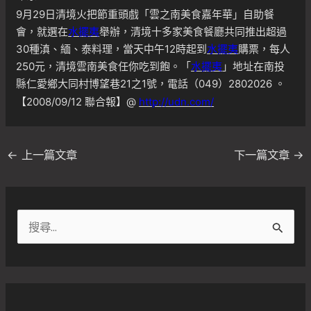
9月29日清境火把節重頭戲「雲之南美食嘉年華」自助餐
會，就選在
水擺夷
舉辦，清境十多家美食餐廳共同推出超過
30種滇、緬、泰料理，當天中午12時起到
水擺夷
購票，每人
250元，清境雲南美食任你吃到飽。「
水擺夷
」地址在南投
縣仁愛鄉大同村博望巷21之1號，電話（049）2802026 。
【2008/09/12 聯合報】@
http://udn.com/
←
上一篇文章
下一篇文章
→
搜
尋
關
鍵
字