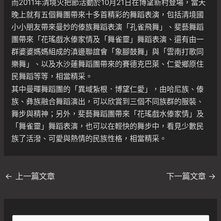
而2011年清境火把節活動於10月21日在博望新村登場，當天
晚上就有五個舞團帶來十多首精彩的舞蹈表演，包括清境國
小小朋友帶來曼妙的傣族舞蹈表演「孔雀飛舞」、斐藝舞蹈
團帶來「花瑤戲水傣家情及「舞雀靈」舞蹈表演、還有由一
群婆婆媽媽組成的滇邊聯誼會「象腳鼓舞」與「雲南打歌同
樂舞」、以及水沙蓮舞蹈團帶來的賽德克巴萊、仁愛鄉原住
民舞蹈等等，相當精采。
其中曼暉舞蹈團的「異域紮根．博望仁愛」，由哈尼族、傣
族、彝族融合舞蹈演出，可以欣賞到三個不同族群的服裝、
舞步與精神；另外，斐藝舞蹈團帶來「花瑤戲水傣家情」及
「舞雀靈」舞蹈表演，也可以在輕快的舞步中，看見少數民
族了活潑、可愛與熱情的民族性格，相當精采。
←
上一篇文章
下一篇文章
→