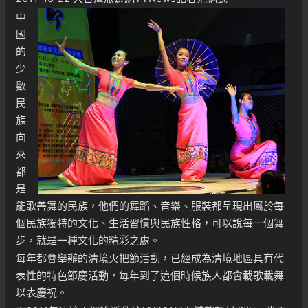
中
國
的
少
數
民
族
向
來
都
是
能歌善舞的民族，他們的舞蹈、音樂、服裝都呈現出屬於每
個民族獨特的文化、生活習慣與民族性格，可以說每一個舞
步，就是一種文化的精彩之處。
每年都會舉辦的清境火把節活動，已經成為清境地區具有代
表性的特色節慶活動，每年到了這個時候族人都會載歌載舞
以表慶祝。