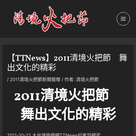
跳
至
主
MAI
要
內
MEN
容
【TTNews】2011清境火把節 舞
出文化的精彩
/
2011清境火把節新聞報導
/ 作者:
清境火把節
2011清境火把節
舞出文化的精彩
2011-10-22 大台灣旅遊網TTNews記者范綱武