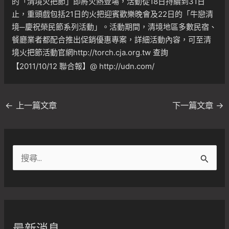
的「清境火把節」即將火熱登場，活動從18日持續到31日
止，重頭戲包括21日的火把迎賓歡樂晚會及22日的「牛戀清
境─慶祝榮民節系列活動」。活動期間，清境地區多數民宿、
餐廳業者都配合推出促銷優惠專案，詳細活動內容，可至清
境火把節活動官網
http://torch.cja.org.tw
查詢
【2011/10/12 聯合報】@
http://udn.com/
←
上一篇文章
下一篇文章
→
搜
尋
關
鍵
字